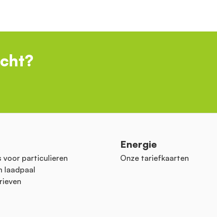
ocht?
n
Energie
 voor particulieren
Onze tariefkaarten
n laadpaal
rieven