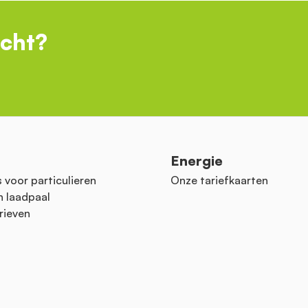
ocht?
n
Energie
 voor particulieren
Onze tariefkaarten
n laadpaal
rieven