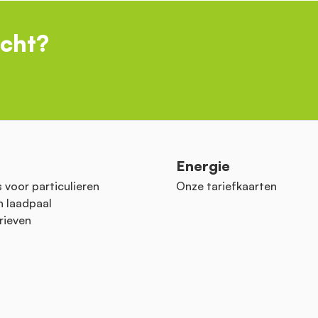
ocht?
n
Energie
 voor particulieren
Onze tariefkaarten
n laadpaal
rieven