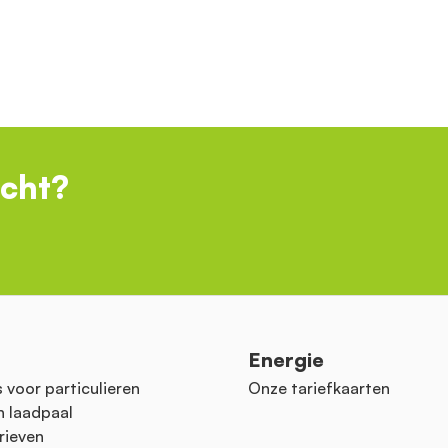
ocht?
n
Energie
 voor particulieren
Onze tariefkaarten
n laadpaal
rieven