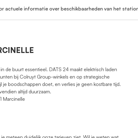
or actuele informatie over beschikbaarheden van het station
ARCINELLE
 in de buurt essentieel. DATS 24 maakt elektrisch laden
punten bij Colruyt Group-winkels en op strategische
jl je boodschappen doet, en verlies je geen kostbare tijd.
vendien altijd duurzaam.
1 Marcinelle
 meteen duidelijk onze tarieven ziet. Wil je weten wat