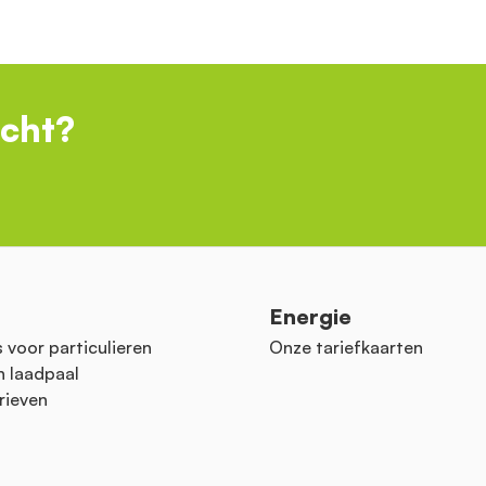
ocht?
n
Energie
 voor particulieren
Onze tariefkaarten
n laadpaal
rieven