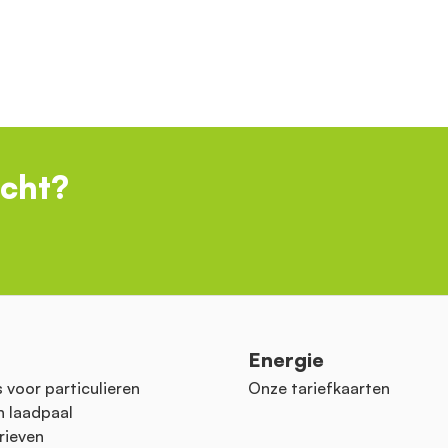
ocht?
n
Energie
 voor particulieren
Onze tariefkaarten
n laadpaal
rieven