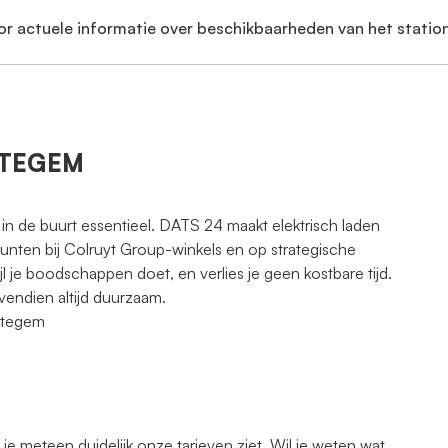
or actuele informatie over beschikbaarheden van het station
CHTEGEM
 in de buurt essentieel. DATS 24 maakt elektrisch laden
punten bij Colruyt Group-winkels en op strategische
jl je boodschappen doet, en verlies je geen kostbare tijd.
vendien altijd duurzaam.
chtegem
 meteen duidelijk onze tarieven ziet. Wil je weten wat