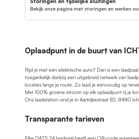
Storingen en tijdelijke sluitingen
Bekijk onze pagina met storingen en werken vo
Oplaadpunt in de buurt van I
Rijd je met een elektrische auto? Dan is een laadpaal
toegankelijk dankzij een uitgebreid netwerk van laad
locaties langs je route. Zo laad je eenvoudig op terwi
Met 100% groene stroom op elk oplaadpunt rij je bo
Ons laadstation vind je in Aartrijkestraat 82, 8480 I
Transparante tarieven
Elke DATS 24 laadpaal heeft een QR-code waarmee je