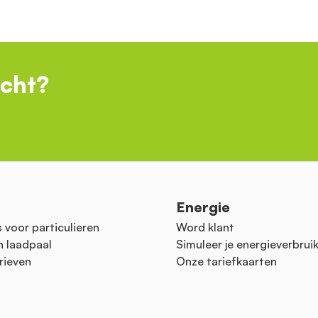
ocht?
n
Energie
 voor particulieren
Word klant
n laadpaal
Simuleer je energieverbrui
rieven
Onze tariefkaarten