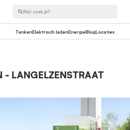
Wat zoek je?
Tanken
Elektrisch laden
Energie
Blog
Locaties
N - LANGELZENSTRAAT