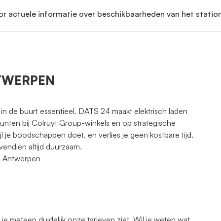
or actuele informatie over beschikbaarheden van het station
ANTWERPEN
 in de buurt essentieel. DATS 24 maakt elektrisch laden
punten bij Colruyt Group-winkels en op strategische
jl je boodschappen doet, en verlies je geen kostbare tijd.
vendien altijd duurzaam.
18 Antwerpen
 meteen duidelijk onze tarieven ziet. Wil je weten wat