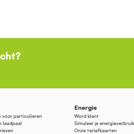
ocht?
n
Energie
 voor particulieren
Word klant
n laadpaal
Simuleer je energieverbrui
rieven
Onze tariefkaarten