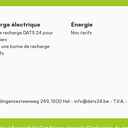
rge électrique
Énergie
e recharge DATS 24 pour
Nos tarifs
iers
 une borne de recharge
fs
Edingensesteenweg 249, 1500 Hal -
info@dats24.be
- T.V.A. 
Group
Accessibilité
Conditions générales
Déclaration de con