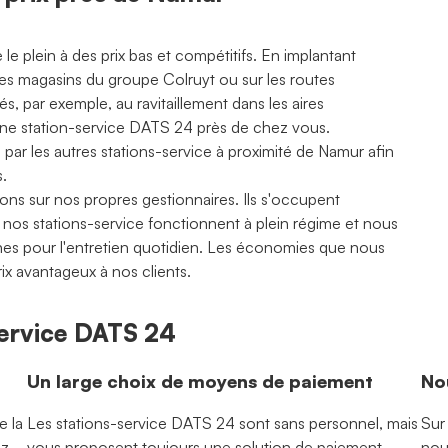
e plein à des prix bas et compétitifs. En implantant
es magasins du groupe Colruyt ou sur les routes
és, par exemple, au ravitaillement dans les aires
s une station-service DATS 24 près de chez vous.
 par les autres stations-service à proximité de Namur afin
s.
ons sur nos propres gestionnaires. Ils s'occupent
, nos stations-service fonctionnent à plein régime et nous
ternes pour l'entretien quotidien. Les économies que nous
rix avantageux à nos clients.
-service DATS 24
Un large choix de moyens de paiement
No
e la
Les stations-service DATS 24 sont sans personnel, mais
Sur
ez
vous proposent toujours une solution de paiement
nou