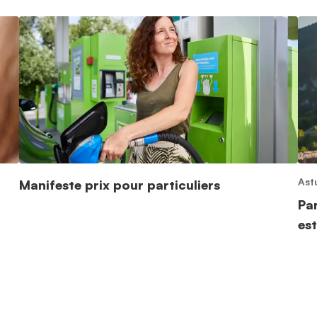
Ast
Manifeste prix pour particuliers
Pa
est