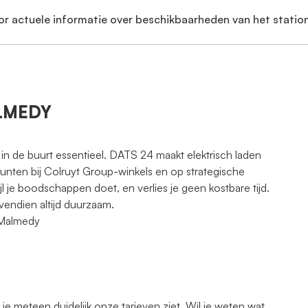
or actuele informatie over beschikbaarheden van het station
ALMEDY
 in de buurt essentieel. DATS 24 maakt elektrisch laden
punten bij Colruyt Group-winkels en op strategische
jl je boodschappen doet, en verlies je geen kostbare tijd.
vendien altijd duurzaam.
0 Malmedy
 meteen duidelijk onze tarieven ziet. Wil je weten wat