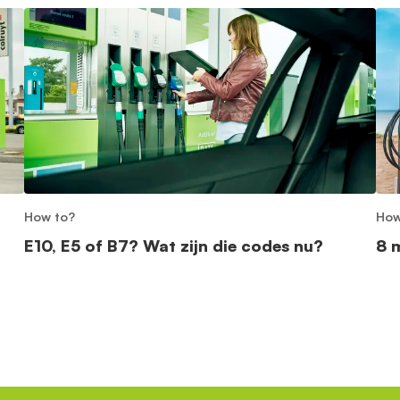
How to?
How
?
E10, E5 of B7? Wat zijn die codes nu?
8 