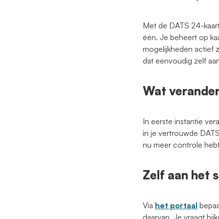
Met de DATS 24-kaart s
één. Je beheert op ka
mogelijkheden actief 
dat eenvoudig zelf aan
Wat verandert
In eerste instantie ve
in je vertrouwde DATS
nu meer controle hebt
Zelf aan het 
Via
het portaal
bepaal
daarvan. Je vraagt bij