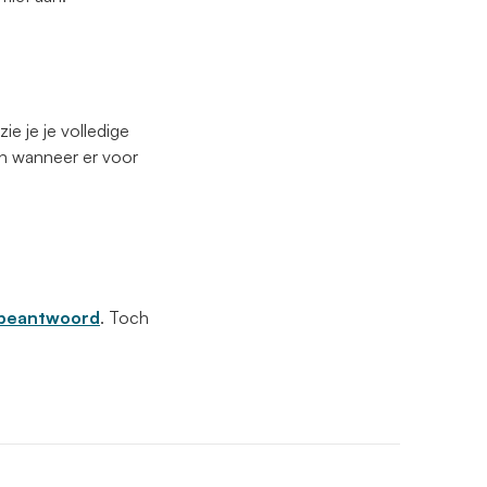
e je je volledige
r en wanneer er voor
n beantwoord
. Toch