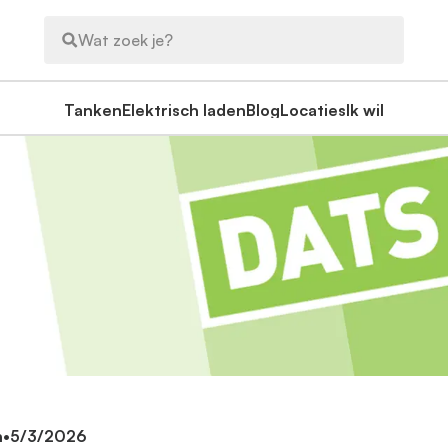
Wat zoek je?
Tanken
Elektrisch laden
Blog
Locaties
Ik wil
n
•
5/3/2026