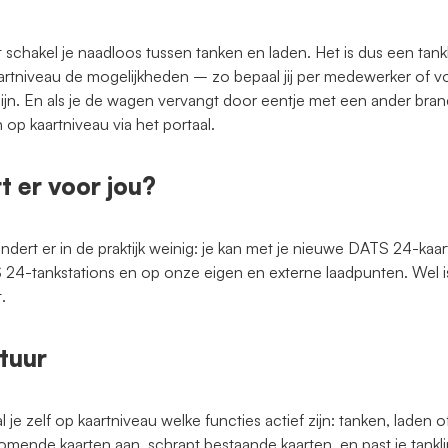
chakel je naadloos tussen tanken en laden. Het is dus een tankk
artniveau de mogelijkheden – zo bepaal jij per medewerker of v
zijn. En als je de wagen vervangt door eentje met een ander bra
 op kaartniveau via het portaal.
 er voor jou?
randert er in de praktijk weinig: je kan met je nieuwe DATS 24-kaa
 24-tankstations en op onze eigen en externe laadpunten. Wel is
.
stuur
 je zelf op kaartniveau welke functies actief zijn: tanken, laden 
komende kaarten aan, schrapt bestaande kaarten, en past je tankli