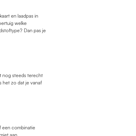
aart en laadpas in
oertuig welke
ndstoftype? Dan pas je
rt nog steeds terecht
 het zo dat je vanaf
of een combinatie
miet aan.