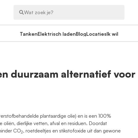
Wat zoek je?
Tanken
Elektrisch laden
Blog
Locaties
Ik wil
n duurzaam alternatief voor 
terstofbehandelde plantaardige olie) en is een 100%
 oliën, dierlijke vetten, afval en residuen. Doordat
 minder CO
, roetdeeltjes en stikstofoxide uit dan gewone
2