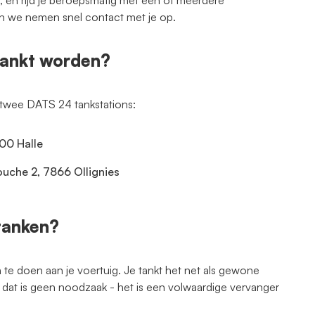
 en rijd je beroepsmatig met één of meerdere
en we nemen snel contact met je op.
ankt worden?
j twee DATS 24 tankstations:
500 Halle
Louche 2, 7866 Ollignies
tanken?
te doen aan je voertuig. Je tankt het net als gewone
dat is geen noodzaak - het is een volwaardige vervanger