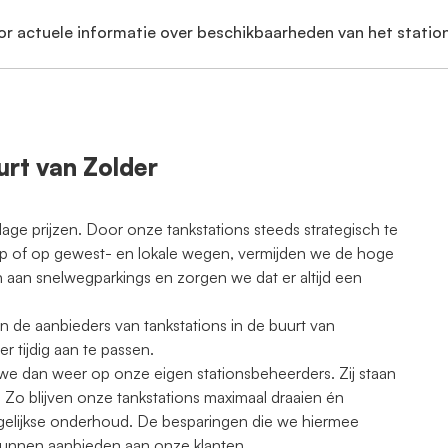
or actuele informatie over beschikbaarheden van het station
urt van Zolder
 lage prijzen. Door onze tankstations steeds strategisch te
oup of op gewest- en lokale wegen, vermijden we de hoge
 aan snelwegparkings en zorgen we dat er altijd een
n de aanbieders van tankstations in de buurt van
 tijdig aan te passen.
e dan weer op onze eigen stationsbeheerders. Zij staan
 Zo blijven onze tankstations maximaal draaien én
agelijkse onderhoud. De besparingen die we hiermee
kunnen aanbieden aan onze klanten.