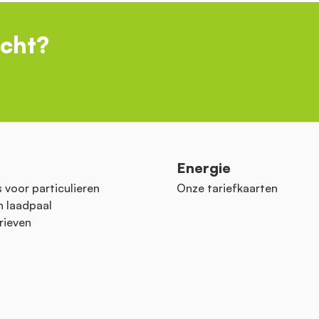
ocht?
n
Energie
 voor particulieren
Onze tariefkaarten
n laadpaal
rieven