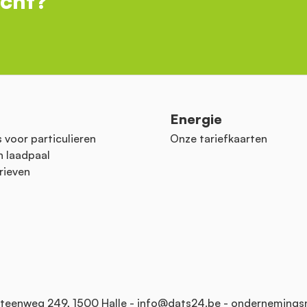
ocht?
n
Energie
 voor particulieren
Onze tariefkaarten
n laadpaal
rieven
teenweg 249, 1500 Halle -
info@dats24.be
- ondernemings