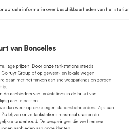
or actuele informatie over beschikbaarheden van het station
urt van Boncelles
te, lage prijzen. Door onze tankstations steeds
de Colruyt Group of op gewest- en lokale wegen,
ard gaan met het tanken aan snelwegparkings en zorgen
 is.
n de aanbieders van tankstations in de buurt van
jdig aan te passen.
e dan weer op onze eigen stationsbeheerders. Zij staan
 Zo blijven onze tankstations maximaal draaien én
agelijkse onderhoud. De besparingen die we hiermee
kunnen aanbieden aan onze klanten.