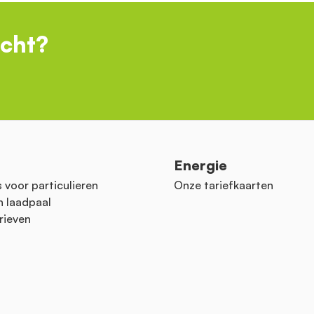
ocht?
n
Energie
 voor particulieren
Onze tariefkaarten
n laadpaal
rieven