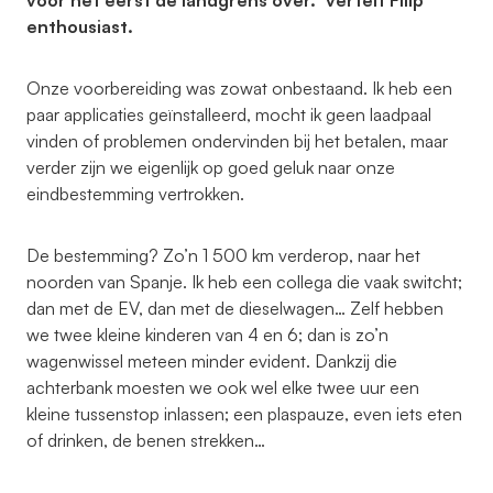
voor het eerst de landgrens over.” vertelt Filip
enthousiast.
Onze voorbereiding was zowat onbestaand. Ik heb een
paar applicaties geïnstalleerd, mocht ik geen laadpaal
vinden of problemen ondervinden bij het betalen, maar
verder zijn we eigenlijk op goed geluk naar onze
eindbestemming vertrokken.
De bestemming? Zo’n 1 500 km verderop, naar het
noorden van Spanje. Ik heb een collega die vaak switcht;
dan met de EV, dan met de dieselwagen… Zelf hebben
we twee kleine kinderen van 4 en 6; dan is zo’n
wagenwissel meteen minder evident. Dankzij die
achterbank moesten we ook wel elke twee uur een
kleine tussenstop inlassen; een plaspauze, even iets eten
of drinken, de benen strekken…