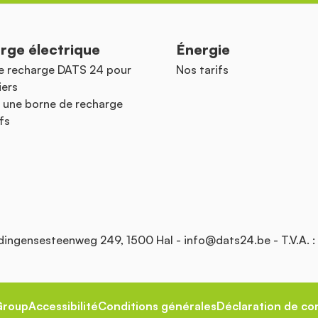
rge électrique
Énergie
e recharge DATS 24 pour
Nos tarifs
iers
 une borne de recharge
fs
Edingensesteenweg 249, 1500 Hal -
info@dats24.be
- T.V.A. 
Group
Accessibilité
Conditions générales
Déclaration de con