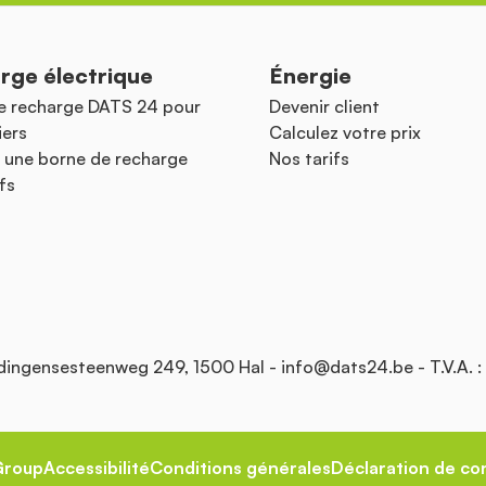
rge électrique
Énergie
e recharge DATS 24 pour
Devenir client
iers
Calculez votre prix
 une borne de recharge
Nos tarifs
fs
Edingensesteenweg 249, 1500 Hal -
info@dats24.be
- T.V.A. 
Group
Accessibilité
Conditions générales
Déclaration de con