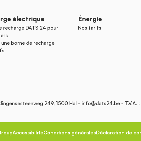
rge électrique
Énergie
e recharge DATS 24 pour
Nos tarifs
iers
 une borne de recharge
fs
Edingensesteenweg 249, 1500 Hal -
info@dats24.be
- T.V.A. 
Group
Accessibilité
Conditions générales
Déclaration de con