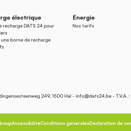
rge électrique
Énergie
e recharge DATS 24 pour
Nos tarifs
iers
 une borne de recharge
fs
Edingensesteenweg 249, 1500 Hal -
info@dats24.be
- T.V.A. 
Group
Accessibilité
Conditions générales
Déclaration de con