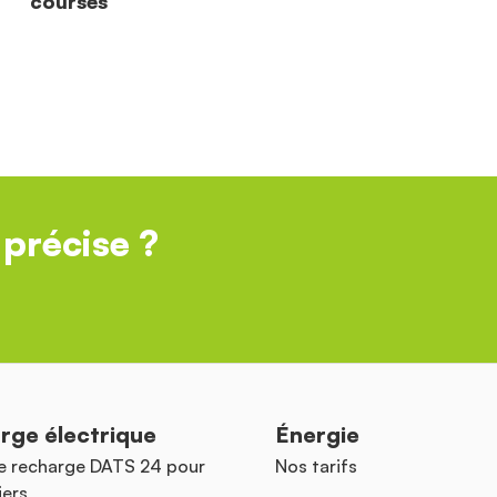
courses
précise ?
rge électrique
Énergie
e recharge DATS 24 pour
Nos tarifs
iers